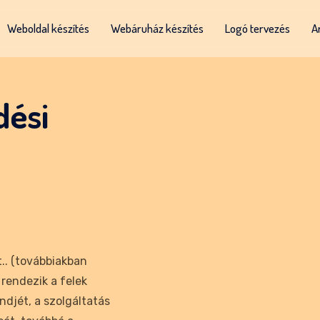
Weboldal készítés
Webáruház készítés
Logó tervezés
A
dési
.. (továbbiakban
 rendezik a felek
ndjét, a szolgáltatás