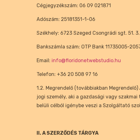
Cégjegyzékszám:
06 09 021871
Adószám:
25181351-1-06
Székhely: 6723 Szeged Csongrádi sgt. 51. 3.
Bankszámla szám: OTP Bank 11735005-20
Email:
info@floridonetwebstudio.hu
Telefon: +36 20 508 97 16
1.2. Megrendelő (továbbiakban Megrendelő)
jogi személy, aki a gazdasági vagy szakmai
belüli célból igénybe veszi a Szolgáltató szo
II. A SZERZŐDÉS TÁRGYA