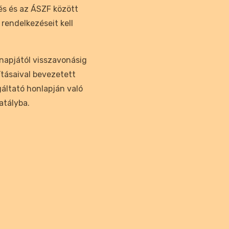
és és az ÁSZF között
rendelkezéseit kell
napjától visszavonásig
ításaival bevezetett
áltató honlapján való
atályba.