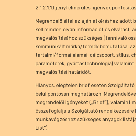
2.1.2.1.1.Igényfelmerülés, igények pontosítá
Megrendelő által az ajánlatkéréshez adott 
kell minden olyan információt és elvárást, a
megvalósításához szükséges (tennivaló öss
kommunikált márka/termék bemutatása, az
tartalmi/formai elemei, célcsoport, stílus, ch
paraméterek, gyártástechnológia) valamint 
megvalósítási határidőt.
Hiányos, elégtelen brief esetén Szolgáltató 
belül pontosan meghatározni Megrendelőv
megrendelői igényeket („Brief”), valamint
összefoglalja a Szolgáltató rendelkezésére
munkavégzéshez szükséges anyagok listájá
List”).