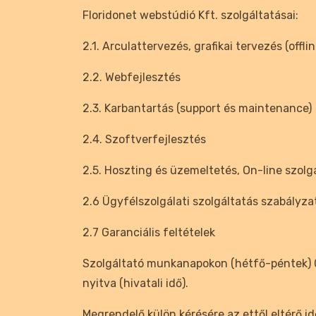
Floridonet webstúdió Kft. szolgáltatásai:
2.1. Arculattervezés, grafikai tervezés (offlin
2.2. Webfejlesztés
2.3. Karbantartás (support és maintenance)
2.4. Szoftverfejlesztés
2.5. Hoszting és üzemeltetés, On-line szolg
2.6 Ügyfélszolgálati szolgáltatás szabályza
2.7 Garanciális feltételek
Szolgáltató munkanapokon (hétfő-péntek) 0
nyitva (hivatali idő).
Megrendelő külön kérésére az ettől eltérő i