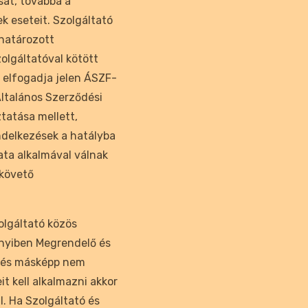
sát, továbbá a
 eseteit. Szolgáltató
határozott
zolgáltatóval kötött
 elfogadja jelen ÁSZF-
Általános Szerződési
ztatása mellett,
ndelkezések a hatályba
ata alkalmával válnak
 követő
olgáltató közös
nyiben Megrendelő és
ődés másképp nem
t kell alkalmazni akkor
l. Ha Szolgáltató és