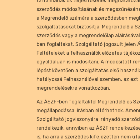
tartalmának és teljesítésének meghatározá
szerződés módosításának és megszűnésének
a Megrendelő számára a szerződésben meg
szolgáltatásokat biztosítja. Megrendelő a S
szerződés vagy a megrendelőlap aláírásával
ben foglaltakat. Szolgáltató jogosult jelen 
Feltételeket a felhasználók előzetes tájéko
egyoldalúan is módosítani. A módosított re
lépést követően a szolgáltatás első használ
hatályossá Felhasználóval szemben, az ezt
megrendelésekre vonatkozóan.
Az ÁSZF-ben foglaltaktól Megrendelő és Sz
megállapodással írásban eltérhetnek. Amen
Szolgáltató jogviszonyára irányadó szerz
rendelkezik, annyiban az ÁSZF rendelkezései
is, ha arra a szerződés kifejezetten nem uta