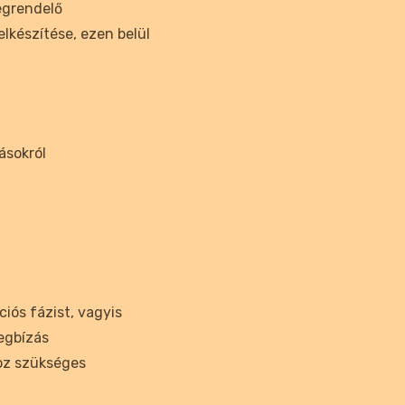
egrendelő
lkészítése, ezen belül
ásokról
ciós fázist, vagyis
megbízás
hoz szükséges