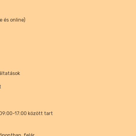
e és online)
áltatások
t
9:00-17:00 között tart
dőpontban, felár