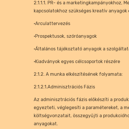
2.1.1.1. PR- és a marketingkampányokhoz, M
kapcsolatokhoz szükséges kreatív anyagok e
•Arculattervezés
•Prospektusok, szóróanyagok
•Általános tájékoztató anyagok a szolgáltat
•Kiadványok egyes célcsoportok részére
2.1.2. A munka elkészítésének folyamata:
2.1.2.1.Adminisztrációs Fázis
Az adminisztrációs fázis előkészíti a produk
egyezteti, véglegesíti a paramétereket, a 
költségvonzatait, összegyűjti a produkció
anyagokat.