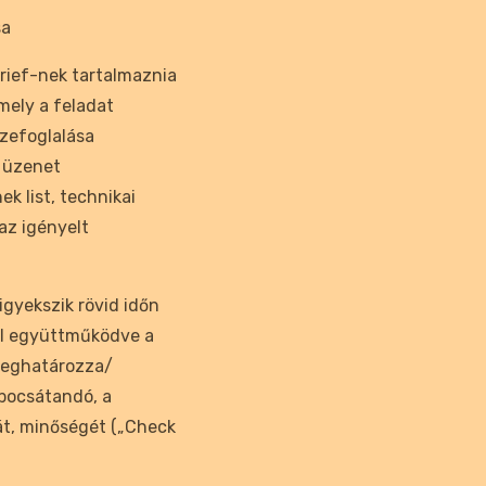
sa
brief-nek tartalmaznia
mely a feladat
zefoglalása
 üzenet
ek list, technikai
az igényelt
igyekszik rövid időn
el együttműködve a
 meghatározza/
 bocsátandó, a
t, minőségét („Check