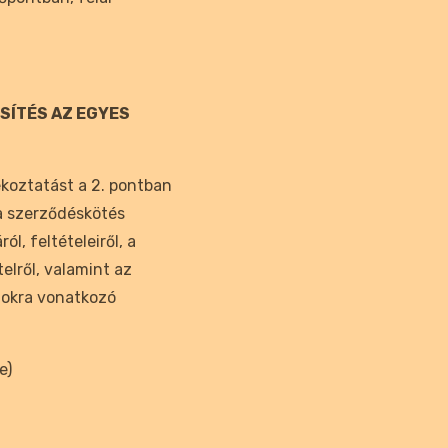
ESÍTÉS AZ EGYES
ékoztatást a 2. pontban
a szerződéskötés
l, feltételeiről, a
elről, valamint az
gokra vonatkozó
e)