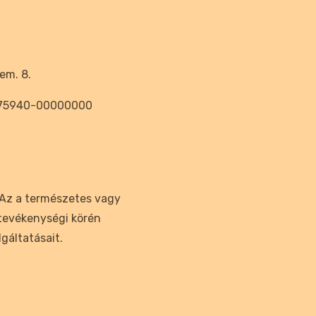
em. 8.
575940-00000000
 Az a természetes vagy
 tevékenységi körén
lgáltatásait.