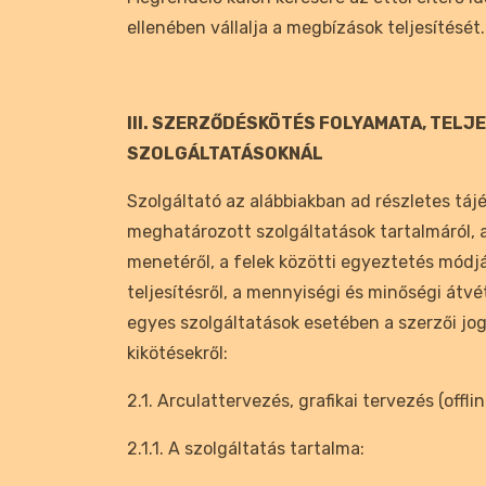
ellenében vállalja a megbízások teljesítését.
III. SZERZŐDÉSKÖTÉS FOLYAMATA, TELJ
SZOLGÁLTATÁSOKNÁL
Szolgáltató az alábbiakban ad részletes táj
meghatározott szolgáltatások tartalmáról, 
menetéről, a felek közötti egyeztetés módjáró
teljesítésről, a mennyiségi és minőségi átvét
egyes szolgáltatások esetében a szerzői jo
kikötésekről:
2.1. Arculattervezés, grafikai tervezés (offlin
2.1.1. A szolgáltatás tartalma: